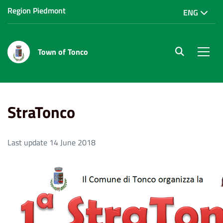
Region Piedmont
ENG
Town of Tonco
site.searc
Men
Home
Vivere Tonco
StraTonco
StraTonco
Last update 14 June 2018