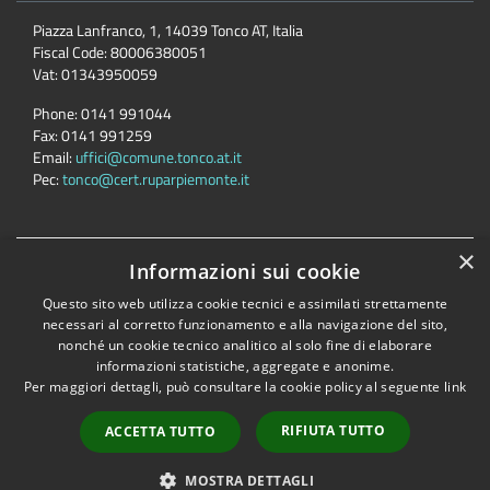
Piazza Lanfranco, 1, 14039 Tonco AT, Italia
Fiscal Code:
80006380051
Vat:
01343950059
Phone:
0141 991044
Fax:
0141 991259
Email:
uffici@comune.tonco.at.it
Pec:
tonco@cert.ruparpiemonte.it
×
Informazioni sui cookie
Accessibility
Privacy
Cookie
Sitemap
Dichiarazione di accessibilità
Questo sito web utilizza cookie tecnici e assimilati strettamente
necessari al corretto funzionamento e alla navigazione del sito,
Comune convenzionato
Astigov
nonché un cookie tecnico analitico al solo fine di elaborare
Progetto
|
Convenzione
|
Adesioni
informazioni statistiche, aggregate e anonime.
Per maggiori dettagli, può consultare la cookie policy al seguente
link
•
Accesso redazione
RIFIUTA TUTTO
ACCETTA TUTTO
MOSTRA DETTAGLI