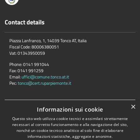
Contact details
Piazza Lanfranco, 1, 14039 Tonco AT, Italia
Fiscal Code:
80006380051
Vat:
01343950059
Phone:
0141 991044
Fax:
0141 991259
Email:
uffici@comune.tonco.at.it
Pec:
tonco@cert.ruparpiemonte.it
×
Informazioni sui cookie
Accessibility
Privacy
Cookie
Sitemap
Dichiarazione di accessibilità
Questo sito web utilizza cookie tecnici e assimilati strettamente
necessari al corretto funzionamento e alla navigazione del sito,
Comune convenzionato
Astigov
nonché un cookie tecnico analitico al solo fine di elaborare
Progetto
|
Convenzione
|
Adesioni
informazioni statistiche, aggregate e anonime.