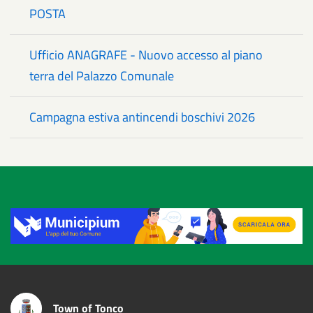
POSTA
Ufficio ANAGRAFE - Nuovo accesso al piano
terra del Palazzo Comunale
Campagna estiva antincendi boschivi 2026
Title
Town of Tonco