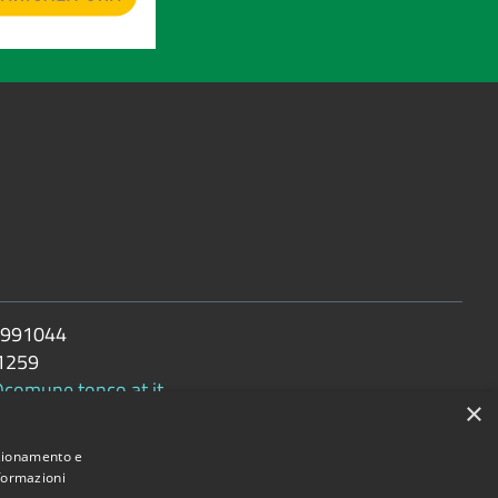
 991044
1259
@comune.tonco.at.it
×
rt.ruparpiemonte.it
nzionamento e
nformazioni