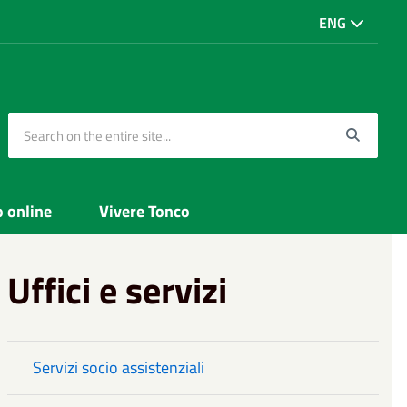
ENG
Search on the entire site...
Searc
o online
Vivere Tonco
Uffici e servizi
Servizi socio assistenziali