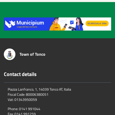
Title
Town of Tonco
Contact details
Piazza Lanfranco, 1, 14039 Tonco AT, Italia
Fiscal Code:
80006380051
Vat:
01343950059
Phone:
0141 991044
Fax:
0141 991259