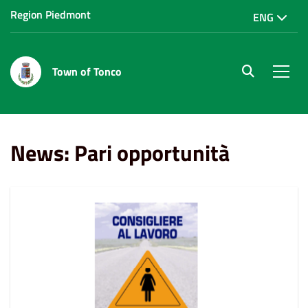
Region Piedmont
ENG
Town of Tonco
site.searc
Men
Home
News
Pari opportunità
News: Pari opportunità