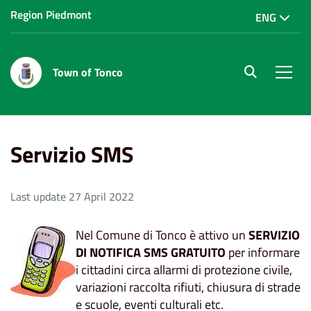
Region Piedmont
ENG
Town of Tonco
site.searc
Men
Home
Servizi al cittadino
Servizio SMS
Servizio SMS
Last update 27 April 2022
Nel Comune di Tonco è attivo un
SERVIZIO
DI NOTIFICA SMS GRATUITO
per informare
i cittadini circa allarmi di protezione civile,
variazioni raccolta rifiuti, chiusura di strade
e scuole, eventi culturali etc.