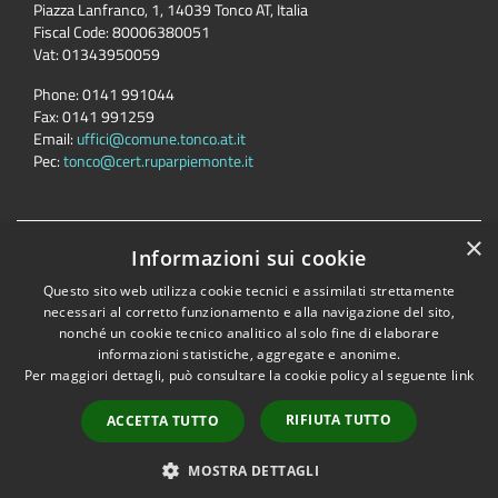
Piazza Lanfranco, 1, 14039 Tonco AT, Italia
Fiscal Code:
80006380051
Vat:
01343950059
Phone:
0141 991044
Fax:
0141 991259
Email:
uffici@comune.tonco.at.it
Pec:
tonco@cert.ruparpiemonte.it
×
Accessibility
Privacy
Cookie
Sitemap
Informazioni sui cookie
Dichiarazione di accessibilità
Questo sito web utilizza cookie tecnici e assimilati strettamente
necessari al corretto funzionamento e alla navigazione del sito,
Comune convenzionato
Astigov
nonché un cookie tecnico analitico al solo fine di elaborare
Progetto
|
Convenzione
|
Adesioni
informazioni statistiche, aggregate e anonime.
Per maggiori dettagli, può consultare la cookie policy al seguente
link
•
Accesso redazione
RIFIUTA TUTTO
ACCETTA TUTTO
MOSTRA DETTAGLI