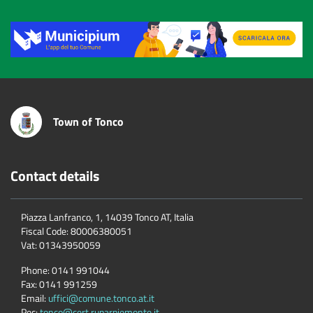
Title
Town of Tonco
Contact details
Piazza Lanfranco, 1, 14039 Tonco AT, Italia
Fiscal Code:
80006380051
Vat:
01343950059
Phone:
0141 991044
Fax:
0141 991259
Email:
uffici@comune.tonco.at.it
Pec:
tonco@cert.ruparpiemonte.it