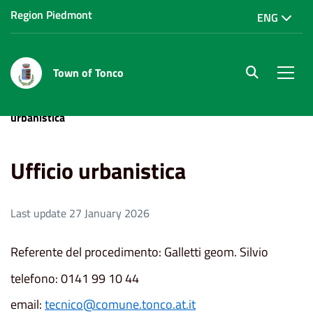
Region Piedmont
ENG
Town of Tonco
site.searc
Men
Home
Uffici e servizi
Ufficio Tecnico
Ufficio
urbanistica
Ufficio urbanistica
Last update 27 January 2026
Referente del procedimento: Galletti geom. Silvio
telefono: 0141 99 10 44
email:
tecnico@comune.tonco.at.it