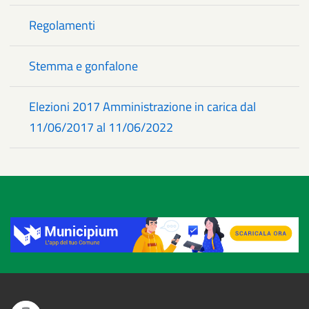
Regolamenti
Stemma e gonfalone
Elezioni 2017 Amministrazione in carica dal
11/06/2017 al 11/06/2022
Title