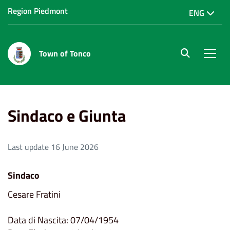
Region Piedmont
ENG
Town of Tonco
site.searc
Men
Home
Il Comune
Sindaco e Giunta
Sindaco e Giunta
Last update 16 June 2026
Sindaco
Cesare Fratini
Data di Nascita: 07/04/1954