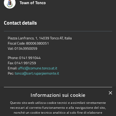
Town of Tonco
Contact details
Piazza Lanfranco, 1, 14039 Tonco AT, Italia
Fiscal Code:
80006380051
Vat:
01343950059
Phone:
0141 991044
Fax:
0141 991259
Email:
uffici@comune.tonco.at.it
Pec:
tonco@cert.ruparpiemonte.it
×
Informazioni sui cookie
Accessibility
Privacy
Cookie
Sitemap
Dichiarazione di accessibilità
Questo sito web utilizza cookie tecnici e assimilati strettamente
necessari al corretto funzionamento e alla navigazione del sito,
Comune convenzionato
Astigov
nonché un cookie tecnico analitico al solo fine di elaborare