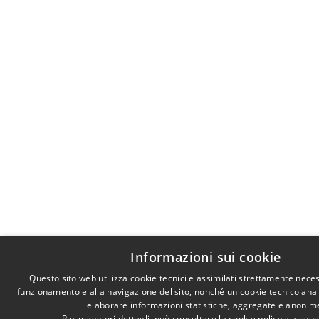
Informazioni sui cookie
Questo sito web utilizza cookie tecnici e assimilati strettamente neces
funzionamento e alla navigazione del sito, nonché un cookie tecnico analit
elaborare informazioni statistiche, aggregate e anonim
Per maggiori dettagli, può consultare la cookie policy al segu