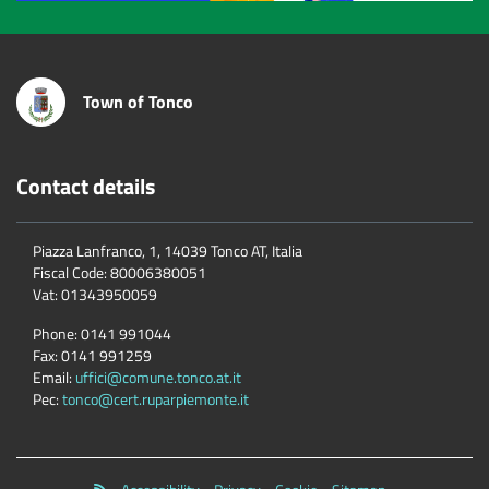
Town of Tonco
Contact details
Piazza Lanfranco, 1, 14039 Tonco AT, Italia
Fiscal Code:
80006380051
Vat:
01343950059
Phone:
0141 991044
Fax:
0141 991259
Email:
uffici@comune.tonco.at.it
Pec:
tonco@cert.ruparpiemonte.it