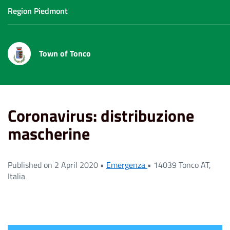
Region Piedmont
Town of Tonco
Home
News
Coronavirus: distribuzione mascherine
Coronavirus: distribuzione
mascherine
Published on 2 April 2020 •
Emergenza
•
14039 Tonco AT,
Italia