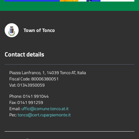
Town of Tonco
Contact details
Piazza Lanfranco, 1, 14039 Tonco AT, Italia
Fiscal Code:
80006380051
Vat:
01343950059
Phone:
0141 991044
Fax:
0141 991259
Email:
uffici@comune.tonco.at.it
Pec:
tonco@cert.ruparpiemonte.it