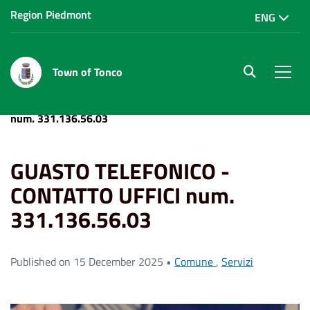
Region Piedmont
ENG
Town of Tonco
site.searc
Men
Home
News
GUASTO TELEFONICO - CONTATTO UFFICI
num. 331.136.56.03
GUASTO TELEFONICO -
CONTATTO UFFICI num.
331.136.56.03
Published on 15 December 2025 •
Comune
,
Servizi