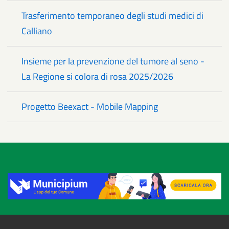
Trasferimento temporaneo degli studi medici di
Calliano
Insieme per la prevenzione del tumore al seno -
La Regione si colora di rosa 2025/2026
Progetto Beexact - Mobile Mapping
Title