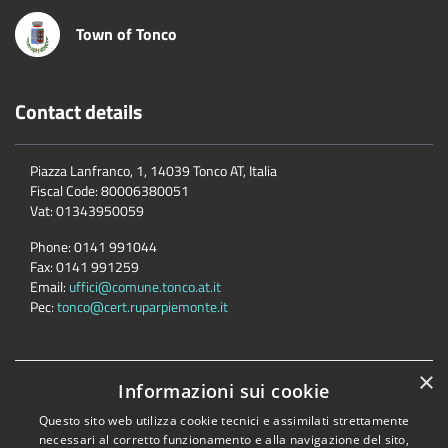
Town of Tonco
Contact details
Piazza Lanfranco, 1, 14039 Tonco AT, Italia
Fiscal Code:
80006380051
Vat:
01343950059
Phone:
0141 991044
Fax:
0141 991259
Email:
uffici@comune.tonco.at.it
Pec:
tonco@cert.ruparpiemonte.it
×
Informazioni sui cookie
Accessibility
Privacy
Cookie
Sitemap
Dichiarazione di accessibilità
Questo sito web utilizza cookie tecnici e assimilati strettamente
necessari al corretto funzionamento e alla navigazione del sito,
Comune convenzionato
Astigov