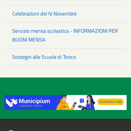
Celebrazioni del IV Novembre
Servizio mensa scolastica - INFORMAZIONI PER
BUONI MENSA
Sostegni alle Scuole di Tonco
Title