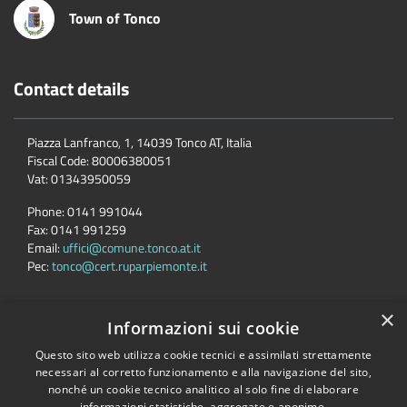
Town of Tonco
Contact details
Piazza Lanfranco, 1, 14039 Tonco AT, Italia
Fiscal Code:
80006380051
Vat:
01343950059
Phone:
0141 991044
Fax:
0141 991259
Email:
uffici@comune.tonco.at.it
Pec:
tonco@cert.ruparpiemonte.it
×
Informazioni sui cookie
Accessibility
Privacy
Cookie
Sitemap
Questo sito web utilizza cookie tecnici e assimilati strettamente
Dichiarazione di accessibilità
necessari al corretto funzionamento e alla navigazione del sito,
nonché un cookie tecnico analitico al solo fine di elaborare
Comune convenzionato
Astigov
informazioni statistiche, aggregate e anonime.