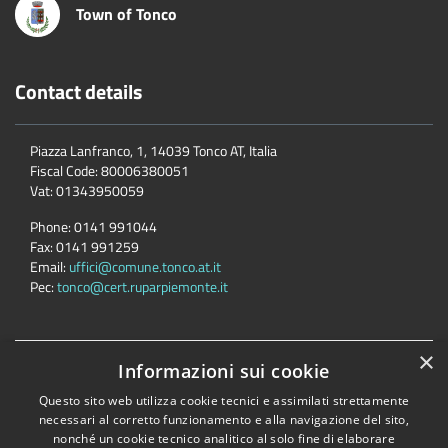
Town of Tonco
Contact details
Piazza Lanfranco, 1, 14039 Tonco AT, Italia
Fiscal Code:
80006380051
Vat:
01343950059
Phone:
0141 991044
Fax:
0141 991259
Email:
uffici@comune.tonco.at.it
Pec:
tonco@cert.ruparpiemonte.it
×
Accessibility
Privacy
Cookie
Sitemap
Informazioni sui cookie
Dichiarazione di accessibilità
Questo sito web utilizza cookie tecnici e assimilati strettamente
necessari al corretto funzionamento e alla navigazione del sito,
Comune convenzionato
Astigov
nonché un cookie tecnico analitico al solo fine di elaborare