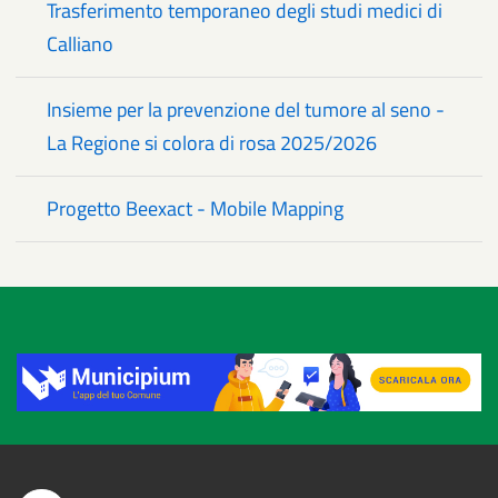
Trasferimento temporaneo degli studi medici di
Calliano
Insieme per la prevenzione del tumore al seno -
La Regione si colora di rosa 2025/2026
Progetto Beexact - Mobile Mapping
Title