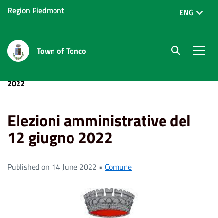
Region Piedmont
ENG
Town of Tonco
site.searc
Men
Home
News
Elezioni amministrative del 12 giugno
2022
Elezioni amministrative del
12 giugno 2022
Published on 14 June 2022 •
Comune