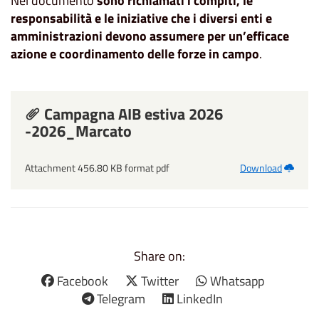
Nel documento
sono richiamati i compiti, le
responsabilità e le iniziative che i diversi enti e
amministrazioni devono assumere per un’efficace
azione e coordinamento delle forze in campo
.
Campagna AIB estiva 2026
-2026_Marcato
Attachment 456.80 KB format pdf
Download
Share on:
Facebook
Twitter
Whatsapp
Telegram
LinkedIn