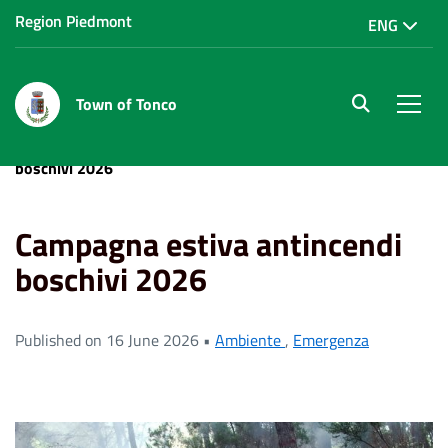
Region Piedmont
ENG
Town of Tonco
site.searc
Men
Home
News
Ambiente
Campagna estiva antincendi
boschivi 2026
Campagna estiva antincendi
boschivi 2026
Published on 16 June 2026 •
Ambiente
,
Emergenza