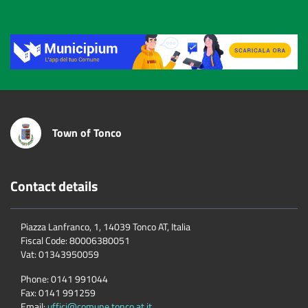
Title
Town of Tonco
Contact details
Piazza Lanfranco, 1, 14039 Tonco AT, Italia
Fiscal Code:
80006380051
Vat:
01343950059
Phone:
0141 991044
Fax:
0141 991259
Email:
uffici@comune.tonco.at.it