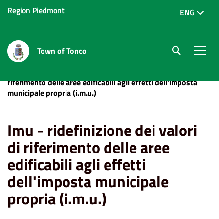
Region Piedmont
ENG
Town of Tonco
site.searc
Men
Home
News
Tributi
Imu - ridefinizione dei valori di
riferimento delle aree edificabili agli effetti dell'imposta
municipale propria (i.m.u.)
Imu - ridefinizione dei valori
di riferimento delle aree
edificabili agli effetti
dell'imposta municipale
propria (i.m.u.)