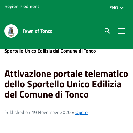
Region Piedmont
ENG
Town of Tonco
site.searc
Men
Home
News
Attivazione portale telematico dello
Sportello Unico Edilizia del Comune di Tonco
Attivazione portale telematico
dello Sportello Unico Edilizia
del Comune di Tonco
Published on 19 November 2020 •
Opere