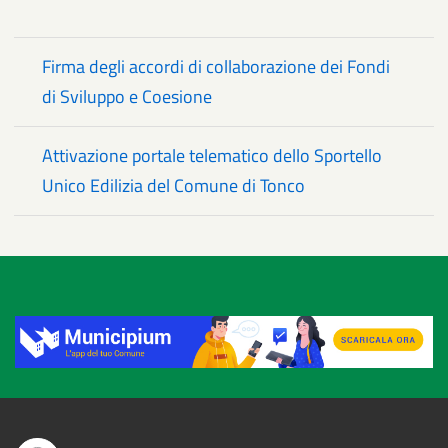
Firma degli accordi di collaborazione dei Fondi
di Sviluppo e Coesione
Attivazione portale telematico dello Sportello
Unico Edilizia del Comune di Tonco
Title