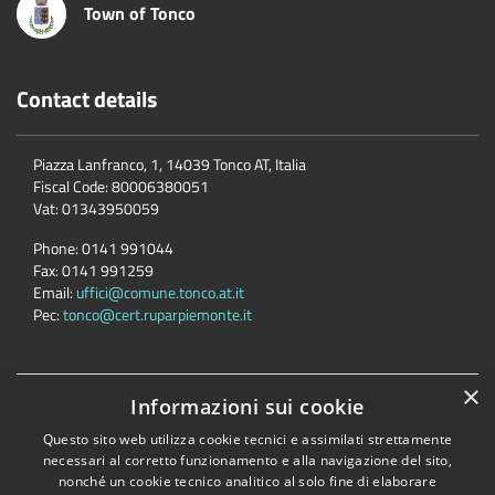
Town of Tonco
Contact details
Piazza Lanfranco, 1, 14039 Tonco AT, Italia
Fiscal Code:
80006380051
Vat:
01343950059
Phone:
0141 991044
Fax:
0141 991259
Email:
uffici@comune.tonco.at.it
Pec:
tonco@cert.ruparpiemonte.it
×
Informazioni sui cookie
Accessibility
Privacy
Cookie
Sitemap
Dichiarazione di accessibilità
Questo sito web utilizza cookie tecnici e assimilati strettamente
necessari al corretto funzionamento e alla navigazione del sito,
Comune convenzionato
Astigov
nonché un cookie tecnico analitico al solo fine di elaborare