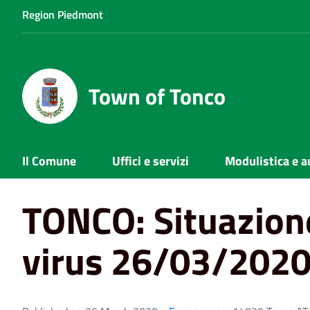
Region Piedmont
Town of Tonco
Home
News
TONCO: Situazione corona virus 26/03/2
Il Comune
Uffici e servizi
Modulistica e a
TONCO: Situazion
virus 26/03/202