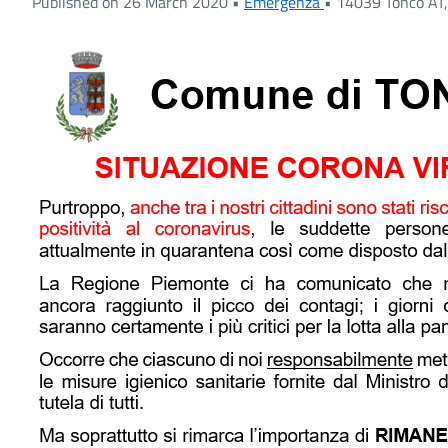
Published on 26 March 2020 •
Emergenza
•
14039 Tonco AT, 