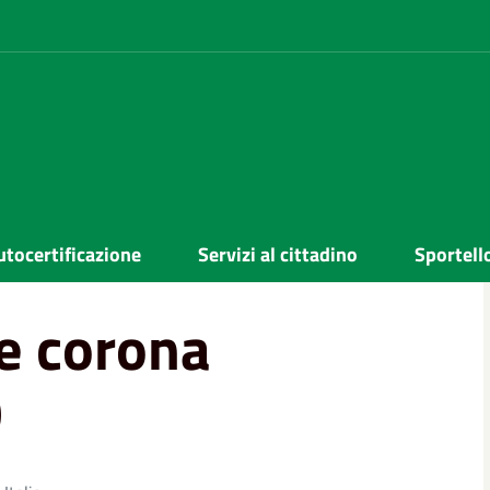
020
utocertificazione
Servizi al cittadino
Sportell
e corona
0