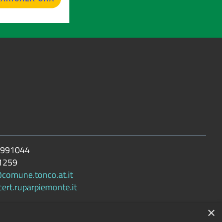
 991044
1259
@comune.tonco.at.it
rt.ruparpiemonte.it
×