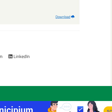
Download
am
LinkedIn