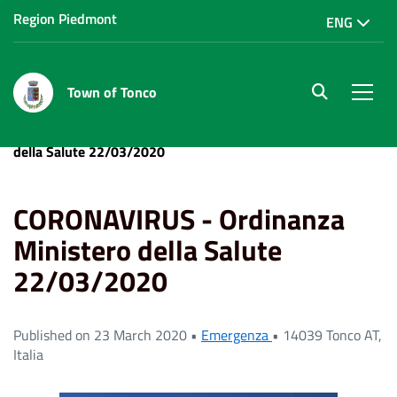
Region Piedmont
ENG
Town of Tonco
site.searc
Men
Home
News
CORONAVIRUS - Ordinanza Ministero
della Salute 22/03/2020
CORONAVIRUS - Ordinanza
Ministero della Salute
22/03/2020
Published on 23 March 2020 •
Emergenza
•
14039 Tonco AT,
Italia