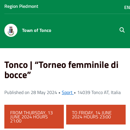
Region Piedmont
E
Town of Tonco
site.
Home
Eventi
Tonco | “Torneo femminile di bocce”
Tonco | “Torneo femminile di
bocce”
Published on 28 May 2024 •
Sport
•
14039 Tonco AT, Italia
FROM THURSDAY, 13
TO FRIDAY, 14 JUNE
JUNE 2024 HOURS
2024 HOURS 23:00
21:00