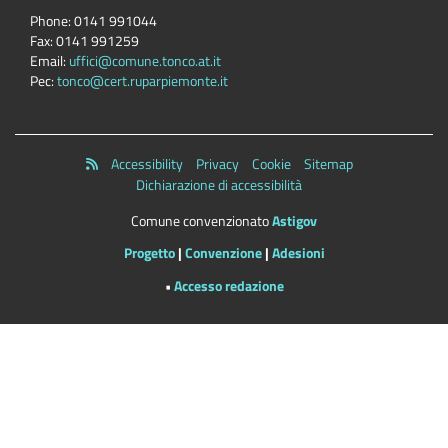
Phone:
0141 991044
Fax:
0141 991259
Email:
uffici@comune.tonco.at.it
Pec:
tonco@cert.ruparpiemonte.it
Accessibility
Privacy
Cookie
Sitemap
Dichiarazione di accessibilità
Comune convenzionato
Astigov
Progetto
|
Convenzione
|
Adesioni
•
Accesso redazione