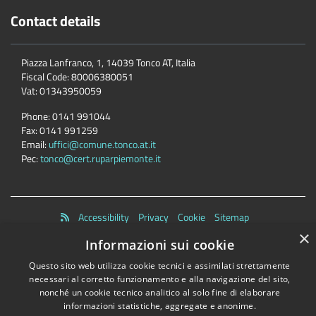
Contact details
Piazza Lanfranco, 1, 14039 Tonco AT, Italia
Fiscal Code:
80006380051
Vat:
01343950059
Phone:
0141 991044
Fax:
0141 991259
Email:
uffici@comune.tonco.at.it
Pec:
tonco@cert.ruparpiemonte.it
Accessibility
Privacy
Cookie
Sitemap
Dichiarazione di accessibilità
×
Informazioni sui cookie
Comune convenzionato
Astigov
Questo sito web utilizza cookie tecnici e assimilati strettamente
Progetto
|
Convenzione
|
Adesioni
necessari al corretto funzionamento e alla navigazione del sito,
nonché un cookie tecnico analitico al solo fine di elaborare
•
Accesso redazione
informazioni statistiche, aggregate e anonime.