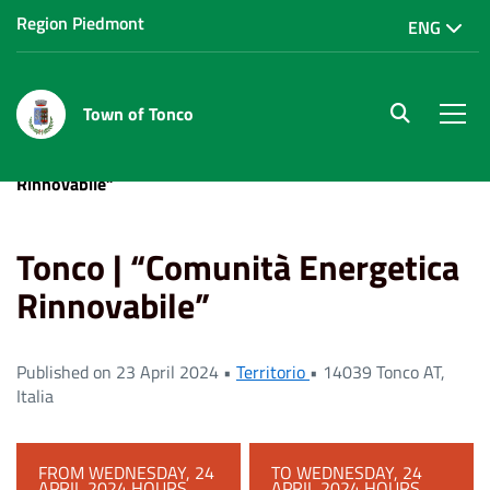
Region Piedmont
ENG
Town of Tonco
site.searc
Men
Home
Eventi
Tonco | “Comunità Energetica
Rinnovabile”
Tonco | “Comunità Energetica
Rinnovabile”
Published on 23 April 2024 •
Territorio
•
14039 Tonco AT,
Italia
FROM WEDNESDAY, 24
TO WEDNESDAY, 24
APRIL 2024 HOURS
APRIL 2024 HOURS