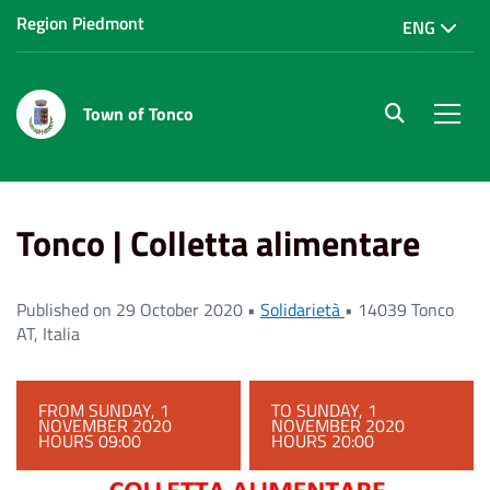
Region Piedmont
ENG
Town of Tonco
site.searc
Men
Home
Eventi
Tonco | Colletta alimentare
Tonco | Colletta alimentare
Published on 29 October 2020 •
Solidarietà
•
14039 Tonco
AT, Italia
FROM SUNDAY, 1
TO SUNDAY, 1
NOVEMBER 2020
NOVEMBER 2020
HOURS 09:00
HOURS 20:00