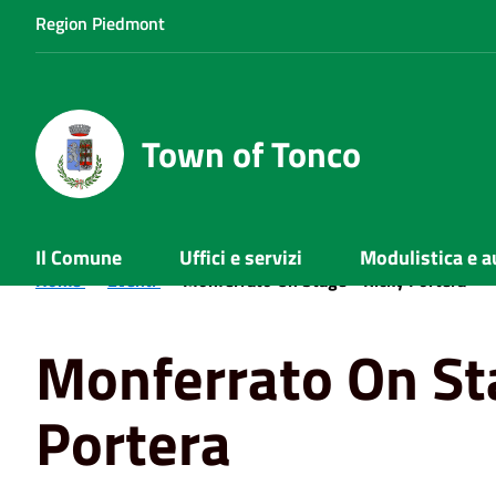
Region Piedmont
Town of Tonco
Il Comune
Uffici e servizi
Modulistica e a
Home
Eventi
Monferrato On Stage - Ricky Portera
Monferrato On St
Portera