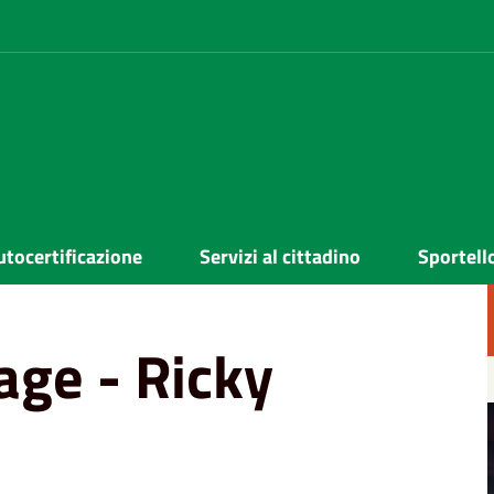
utocertificazione
Servizi al cittadino
Sportell
age - Ricky