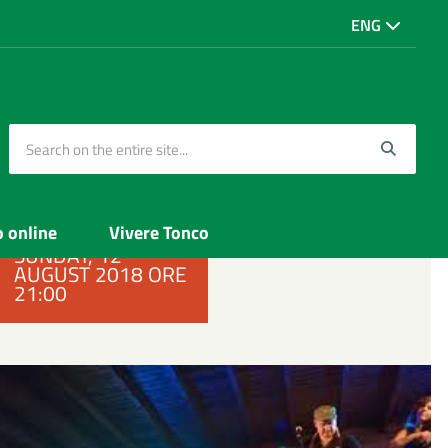
ENG
Search on the entire site...
Searc
o online
Vivere Tonco
SUNDAY, 12
AUGUST 2018 ORE
21:00