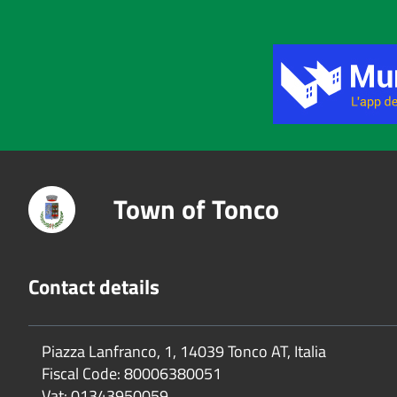
Title
Town of Tonco
Contact details
Piazza Lanfranco, 1, 14039 Tonco AT, Italia
Fiscal Code:
80006380051
Vat:
01343950059