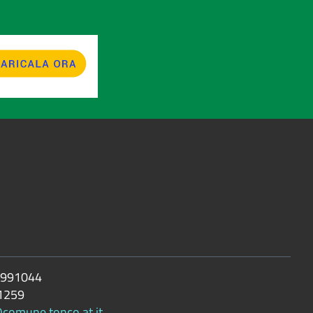
 991044
1259
@comune.tonco.at.it